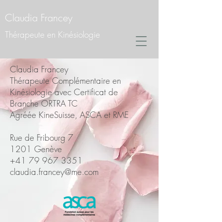
Claudia Francey
Thérapeute en Kinésiologie
Claudia Francey​
Thérapeute Complémentaire en
Kinésiologie avec Certificat de
Branche ORTRA TC
Agréée KineSuisse, ASCA et RME​​​
Rue de Fribourg 7
1201 Genève
+41 79 967 3351
claudia.francey@me.com